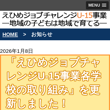
MENU
HOME
お知らせ
2026年1月8日
「えひめジョブチャ
レンジU-15事業各学
校の取り組み」を更
新しました！