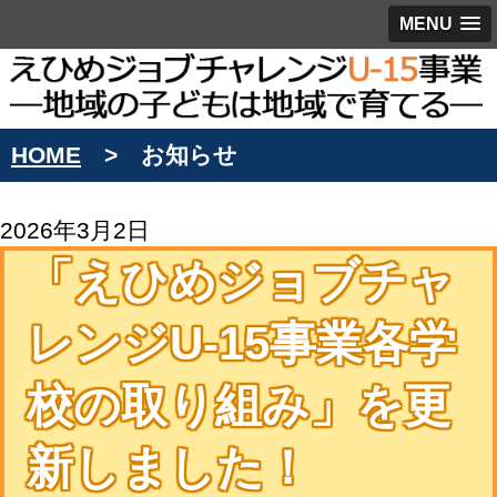
MENU
HOME
お知らせ
2026年3月2日
「えひめジョブチャ
レンジU-15事業各学
校の取り組み」を更
新しました！