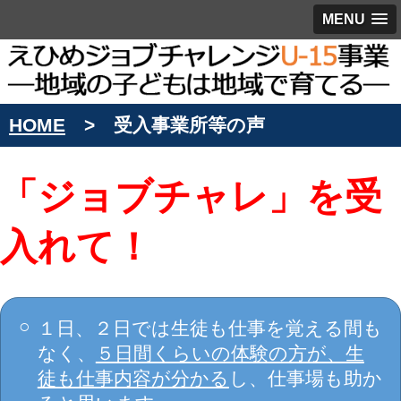
MENU
HOME
受入事業所等の声
「ジョブチャレ」を受
入れて！
１日、２日では生徒も仕事を覚える間も
なく、
５日間くらいの体験の方が、生
徒も仕事内容が分かる
し、仕事場も助か