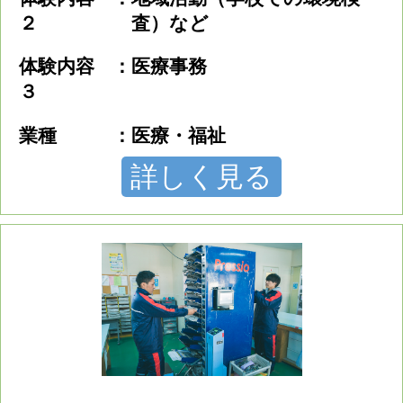
２
査）など
体験内容
医療事務
３
業種
医療・福祉
詳しく見る